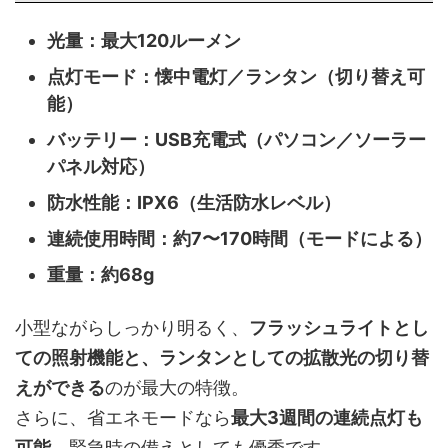
光量：最大120ルーメン
点灯モード：懐中電灯／ランタン（切り替え可
能）
バッテリー：USB充電式（パソコン／ソーラー
パネル対応）
防水性能：IPX6（生活防水レベル）
連続使用時間：約7〜170時間（モードによる）
重量：約68g
小型ながらしっかり明るく、
フラッシュライトとし
ての照射機能と、ランタンとしての拡散光の切り替
えができる
のが最大の特徴。
さらに、省エネモードなら
最大3週間の連続点灯も
可能
。緊急時の備えとしても優秀です。