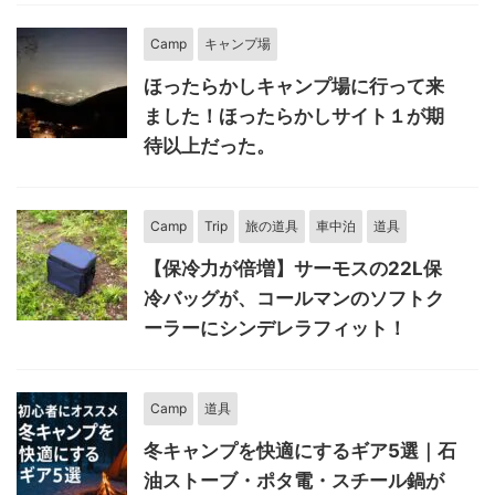
Camp
キャンプ場
ほったらかしキャンプ場に行って来
ました！ほったらかしサイト１が期
待以上だった。
Camp
Trip
旅の道具
車中泊
道具
【保冷力が倍増】サーモスの22L保
冷バッグが、コールマンのソフトク
ーラーにシンデレラフィット！
Camp
道具
冬キャンプを快適にするギア5選｜石
油ストーブ・ポタ電・スチール鍋が