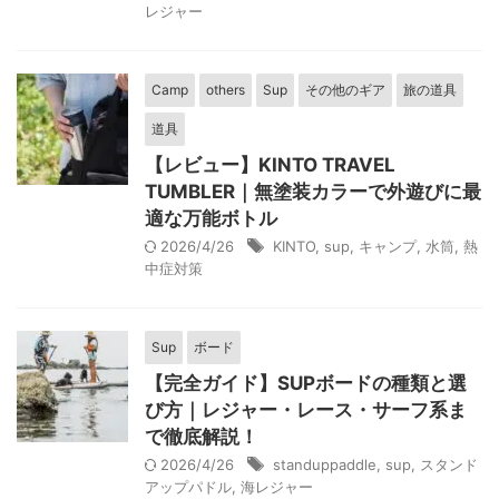
レジャー
Camp
others
Sup
その他のギア
旅の道具
道具
【レビュー】KINTO TRAVEL
TUMBLER｜無塗装カラーで外遊びに最
適な万能ボトル
2026/4/26
KINTO
,
sup
,
キャンプ
,
水筒
,
熱
中症対策
Sup
ボード
【完全ガイド】SUPボードの種類と選
び方｜レジャー・レース・サーフ系ま
で徹底解説！
2026/4/26
standuppaddle
,
sup
,
スタンド
アップパドル
,
海レジャー