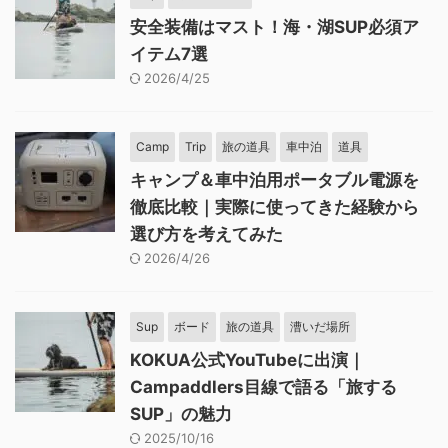
安全装備はマスト！海・湖SUP必須ア
イテム7選
2026/4/25
Camp
Trip
旅の道具
車中泊
道具
キャンプ＆車中泊用ポータブル電源を
徹底比較｜実際に使ってきた経験から
選び方を考えてみた
2026/4/26
Sup
ボード
旅の道具
漕いだ場所
KOKUA公式YouTubeに出演｜
Campaddlers目線で語る「旅する
SUP」の魅力
2025/10/16