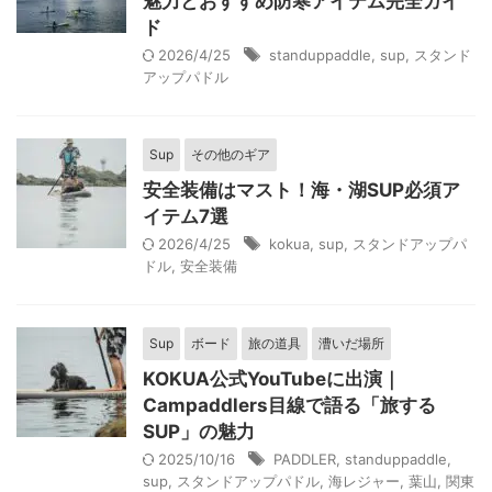
魅力とおすすめ防寒アイテム完全ガイ
ド
2026/4/25
standuppaddle
,
sup
,
スタンド
アップパドル
Sup
その他のギア
安全装備はマスト！海・湖SUP必須ア
イテム7選
2026/4/25
kokua
,
sup
,
スタンドアップパ
ドル
,
安全装備
Sup
ボード
旅の道具
漕いだ場所
KOKUA公式YouTubeに出演｜
Campaddlers目線で語る「旅する
SUP」の魅力
2025/10/16
PADDLER
,
standuppaddle
,
sup
,
スタンドアップパドル
,
海レジャー
,
葉山
,
関東