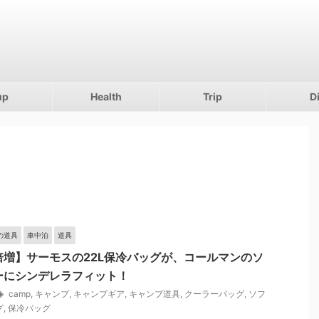
up
Health
Trip
D
の道具
車中泊
道具
倍増】サーモスの22L保冷バッグが、コールマンのソ
ーにシンデレラフィット！
camp
,
キャンプ
,
キャンプギア
,
キャンプ道具
,
クーラーバッグ
,
ソフ
グ
,
保冷バッグ