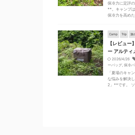
保冷力に定評の
**。キャンプ
保冷力を高めた
Camp
Trip
旅
【レビュー】
ー アルティ
2026/4/26
ーバッグ
,
保冷バ
「夏場のキャン
な悩みを解決し
2」**です。 