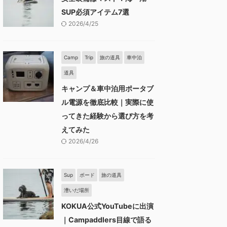
SUP必須アイテム7選
2026/4/25
Camp
Trip
旅の道具
車中泊
道具
キャンプ＆車中泊用ポータブ
ル電源を徹底比較｜実際に使
ってきた経験から選び方を考
えてみた
2026/4/26
Sup
ボード
旅の道具
漕いだ場所
KOKUA公式YouTubeに出演
｜Campaddlers目線で語る