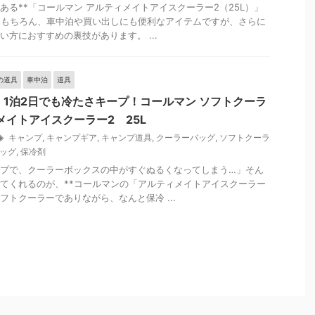
ある**「コールマン アルティメイトアイスクーラー2（25L）」
はもちろん、車中泊や買い出しにも便利なアイテムですが、さらに
い方におすすめの裏技があります。 ...
の道具
車中泊
道具
1泊2日でも冷たさキープ！コールマン ソフトクーラ
メイトアイスクーラー2 25L
キャンプ
,
キャンプギア
,
キャンプ道具
,
クーラーバッグ
,
ソフトクーラ
ッグ
,
保冷剤
プで、クーラーボックスの中がすぐぬるくなってしまう…」そん
てくれるのが、**コールマンの「アルティメイトアイスクーラー
ソフトクーラーでありながら、なんと保冷 ...