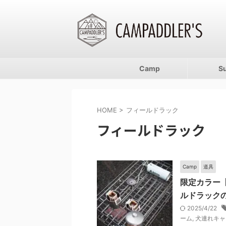
Camp
S
HOME
>
フィールドラック
フィールドラック
Camp
道具
限定カラー【R
ルドラック
2025/4/22
ーム
,
犬連れキャ