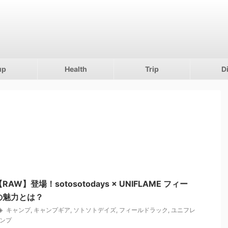
up
Health
Trip
D
AW】登場！sotosotodays × UNIFLAME フィー
の魅力とは？
キャンプ
,
キャンプギア
,
ソトソトデイズ
,
フィールドラック
,
ユニフレ
ンプ