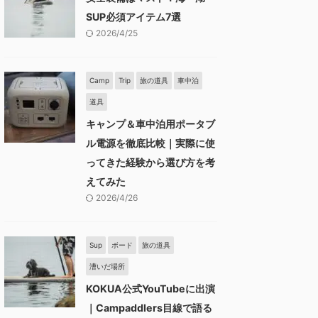
SUP必須アイテム7選
2026/4/25
Camp
Trip
旅の道具
車中泊
道具
キャンプ＆車中泊用ポータブ
ル電源を徹底比較｜実際に使
ってきた経験から選び方を考
えてみた
2026/4/26
Sup
ボード
旅の道具
漕いだ場所
KOKUA公式YouTubeに出演
｜Campaddlers目線で語る