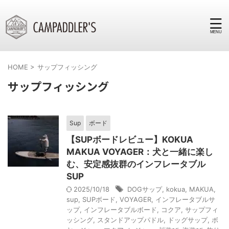
HOME
>
サップフィッシング
サップフィッシング
Sup
ボード
【SUPボードレビュー】KOKUA
MAKUA VOYAGER：犬と一緒に楽し
む、安定感抜群のインフレータブル
SUP
2025/10/18
DOGサップ
,
kokua
,
MAKUA
,
sup
,
SUPボード
,
VOYAGER
,
インフレータブルサ
ップ
,
インフレータブルボード
,
コクア
,
サップフィ
ッシング
,
スタンドアップパドル
,
ドッグサップ
,
ボ