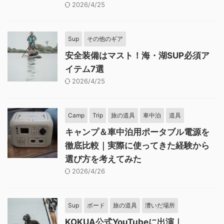
2026/4/25
Sup
その他のギア
安全装備はマスト！海・湖SUP必須ア
イテム7選
2026/4/25
Camp
Trip
旅の道具
車中泊
道具
キャンプ＆車中泊用ポータブル電源を
徹底比較｜実際に使ってきた経験から
選び方を考えてみた
2026/4/26
Sup
ボード
旅の道具
漕いだ場所
KOKUA公式YouTubeに出演｜