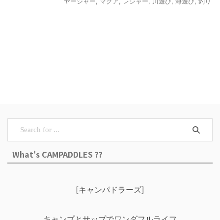
ヤージャー
,
マクア
,
レジャー
,
川遊び
,
海遊び
,
釣り
What's CAMPADDLES ??
[キャンパドラーズ]
キャンプとサップでワンダフルライフ