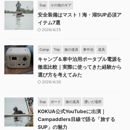
Sup
その他のギア
安全装備はマスト！海・湖SUP必須ア
イテム7選
2026/4/25
Camp
Trip
旅の道具
車中泊
道具
キャンプ＆車中泊用ポータブル電源を
徹底比較｜実際に使ってきた経験から
選び方を考えてみた
2026/4/26
Sup
ボード
旅の道具
漕いだ場所
KOKUA公式YouTubeに出演｜
Campaddlers目線で語る「旅する
SUP」の魅力