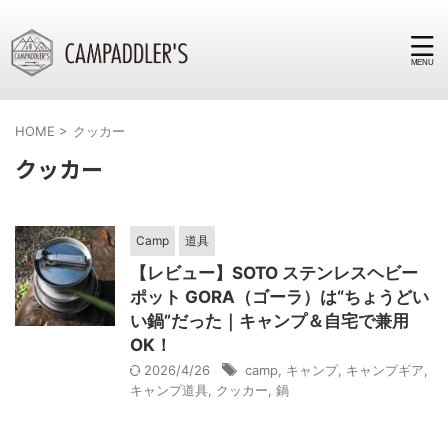
HOME
>
クッカー
クッカー
Camp
道具
【レビュー】SOTO ステンレスヘビー
ポット GORA（ゴーラ）は“ちょうどい
い鍋”だった｜キャンプ＆自宅で兼用
OK！
2026/4/26
camp
,
キャンプ
,
キャンプギア
,
キャンプ道具
,
クッカー
,
鍋