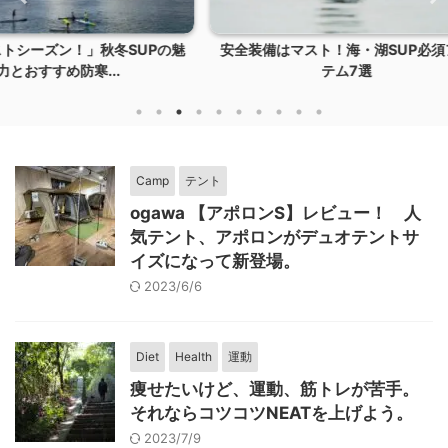
SUPの魅
安全装備はマスト！海・湖SUP必須アイ
キャンプ
テム7選
Camp
テント
ogawa 【アポロンS】レビュー！ 人
気テント、アポロンがデュオテントサ
イズになって新登場。
2023/6/6
Diet
Health
運動
痩せたいけど、運動、筋トレが苦手。
それならコツコツNEATを上げよう。
2023/7/9