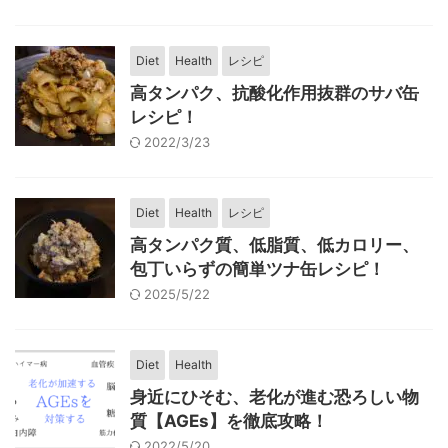
Diet
Health
レシピ
高タンパク、抗酸化作用抜群のサバ缶
レシピ！
2022/3/23
Diet
Health
レシピ
高タンパク質、低脂質、低カロリー、
包丁いらずの簡単ツナ缶レシピ！
2025/5/22
Diet
Health
身近にひそむ、老化が進む恐ろしい物
質【AGEs】を徹底攻略！
2022/5/20