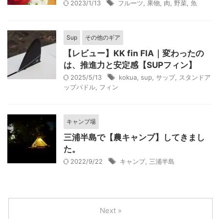
2023/1/13
フルーツ
,
果物
,
肉
,
野菜
,
魚
Sup
その他のギア
【レビュー】KK fin FIA｜変わったの
は、推進力と安定感【SUPフィン】
2025/5/13
kokua
,
sup
,
サップ
,
スタンドア
ップパドル
,
フィン
キャンプ場
三浦半島で【農キャンプ】してきまし
た。
2022/9/22
キャンプ
,
三浦半島
Next »