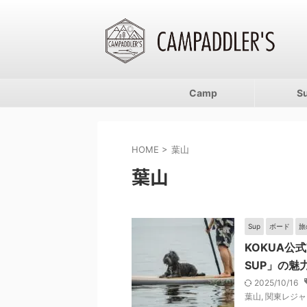
Camp
S
HOME
>
葉山
葉山
Sup
ボード
旅
KOKUA公式
SUP」の魅
2025/10/16
葉山
,
関東レジャ