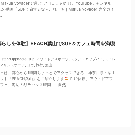
とMakua Voyagerで過ごした1日 このたび、YouTubeチャンネル
んの動画「SUPで旅するならこれ一択｜Makua Voyager 完全ガイ
.
らしを体験】BEACH葉山でSUP＆カフェ時間を満喫
standuppaddle
,
sup
,
アウトドアスポーツ
,
スタンドアップパドル
,
トレ
マリンスポーツ
,
ヨガ
,
旅行
,
葉山
日は、都心から1時間ちょっとでアクセスできる、神奈川県・葉山
ット「BEACH葉山」をご紹介します
SUP体験、アウトドアフ
フェ、海辺のリラックス時間…。自然 ...