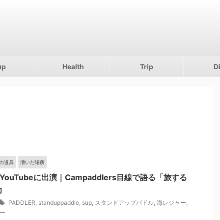
up
Health
Trip
D
の道具
漕いだ場所
YouTubeに出演｜Campaddlers目線で語る「旅する
力
PADDLER
,
standuppaddle
,
sup
,
スタンドアップパドル
,
海レジャー
,
ー