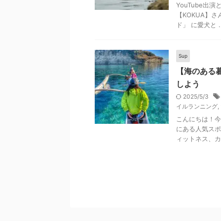
YouTube出演
【KOKUA】さ
ド」 に愛犬と ..
Sup
【海のある暮
しよう
2025/5/3
イルランニング
,
こんにちは！今
にある人気スポ
ィットネス、カ