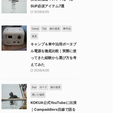
SUP必須アイテム7選
2026/4/25
Camp
Trip
旅の道具
車中泊
道具
キャンプ＆車中泊用ポータブ
ル電源を徹底比較｜実際に使
ってきた経験から選び方を考
えてみた
2026/4/26
Sup
ボード
旅の道具
漕いだ場所
KOKUA公式YouTubeに出演
｜Campaddlers目線で語る