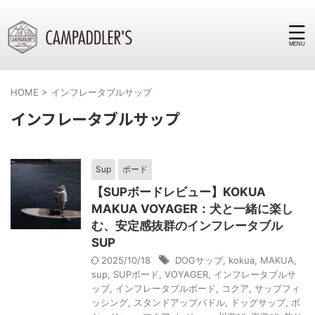
HOME
>
インフレータブルサップ
インフレータブルサップ
Sup
ボード
【SUPボードレビュー】KOKUA
MAKUA VOYAGER：犬と一緒に楽し
む、安定感抜群のインフレータブル
SUP
2025/10/18
DOGサップ
,
kokua
,
MAKUA
,
sup
,
SUPボード
,
VOYAGER
,
インフレータブルサ
ップ
,
インフレータブルボード
,
コクア
,
サップフィ
ッシング
,
スタンドアップパドル
,
ドッグサップ
,
ボ